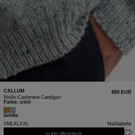
CALLUM
895 EUR
Wolle-Cashmere Cardigan
auswählen
Farbe
:
arktik
auswählen
Größe
:
S
M
L
XL
XXL
Maßtabelle
In den Warenkorb