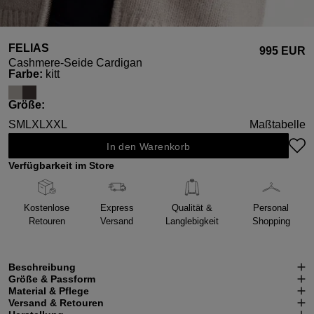
FELIAS
995 EUR
Cashmere-Seide Cardigan
auswählen
Farbe
:
kitt
auswählen
Größe
:
S
M
L
XL
XXL
Maßtabelle
In den Warenkorb
Verfügbarkeit im Store
Kostenlose
Express
Qualität &
Personal
Retouren
Versand
Langlebigkeit
Shopping
Beschreibung
Größe & Passform
Material & Pflege
Versand & Retouren