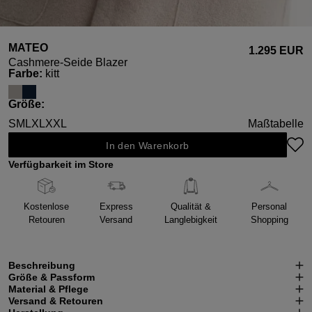
MATEO
1.295 EUR
Cashmere-Seide Blazer
auswählen
Farbe
:
kitt
auswählen
Größe
:
S
M
L
XL
XXL
Maßtabelle
In den Warenkorb
Verfügbarkeit im Store
Kostenlose
Express
Qualität &
Personal
Retouren
Versand
Langlebigkeit
Shopping
Beschreibung
Größe & Passform
Material & Pflege
Versand & Retouren