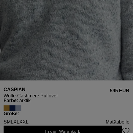
CASPIAN
595 EUR
Wolle-Cashmere Pullover
auswählen
Farbe
:
arktik
auswählen
Größe
:
S
M
L
XL
XXL
Maßtabelle
In den Warenkorb